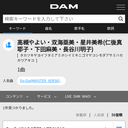
キーワード
曲名
歌手名
歌詞
高槻やよい・双海亜美・星井美希(仁後真
カラオケ検索
耶子・下田麻美・長谷川明子)
[ タカツキヤヨイフタミアミホシイミキニゴマヤコシモダアサミハセ
ガワアキコ ]
カラオケ店舗検索
1曲
人気曲
Do-Dai(M@STER VERSION)
カラオケリクエスト
コンテンツ
サービス
LIVE DAM WAO!
全国りれき
1件見つかりました。
新着順
人気順
50音順
リアルタイムで歌われている曲の一覧