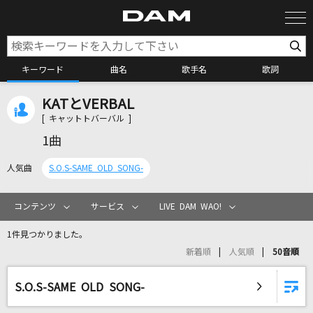
キーワード
曲名
歌手名
歌詞
KATとVERBAL
カラオケ検索
[ キャットトバーバル ]
1曲
カラオケ店舗検索
人気曲
S.O.S-SAME OLD SONG-
カラオケリクエスト
コンテンツ
サービス
LIVE DAM WAO!
1件見つかりました。
全国りれき
新着順
人気順
50音順
リアルタイムで歌われている曲の一覧
S.O.S-SAME OLD SONG-