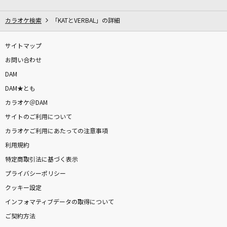
[生音]青と夏
Mrs. GREEN APPLE
カラオケ検索
「KATとVERBAL」の詳細
[生音]オレンジ
サイトマップ
SPYAIR
お問い合わせ
DAM
好きすぎて滅！
DAM★とも
M!LK
カラオケ＠DAM
サイトのご利用について
[生音]ちりぬるを
カラオケご利用にあたっての注意事項
市川由紀乃
利用規約
The 1(ONE PIECEアニメバージョン)
特定商取引法に基づく表示
muque
プライバシーポリシー
クッキー設定
ゴールデンタイムラバー
インフォマティブデータの取得について
スキマスイッチ
ご契約方法