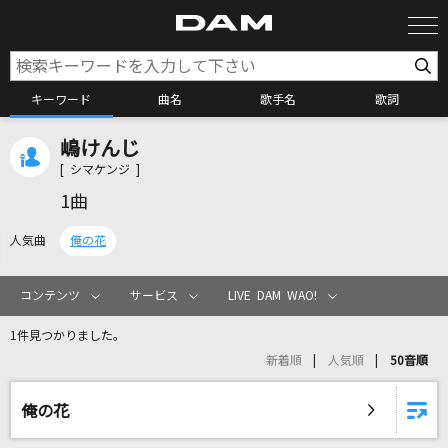
キーワード
曲名
歌手名
歌詞
嶋けんじ
カラオケ検索
[ シマケンジ ]
1曲
カラオケ店舗検索
人気曲
俺の花
カラオケリクエスト
コンテンツ
サービス
LIVE DAM WAO!
1件見つかりました。
全国りれき
新着順
人気順
50音順
リアルタイムで歌われている曲の一覧
俺の花