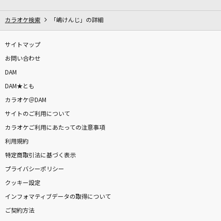
怪獣
サカナクション
カラオケ検索
「嶋けんじ」の詳細
猛独が襲う
サイトマップ
一二三 feat.初音ミク
お問い合わせ
DAM
365日の紙飛行機
DAM★とも
AKB48
カラオケ＠DAM
サイトのご利用について
[生音]チョット
カラオケご利用にあたっての注意事項
大黒摩季
利用規約
正解
特定商取引法に基づく表示
RADWIMPS
プライバシーポリシー
クッキー設定
[生音]ray
インフォマティブデータの取得について
BUMP OF CHICKEN
ご契約方法