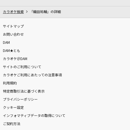
雨とペトラ
バルーン
カラオケ検索
「織田祐輔」の詳細
[オリカラ]色は匂へど 散りぬるを
サイトマップ
幽閉サテライト
お問い合わせ
DAM
少女レイ
DAM★とも
みきとP
カラオケ＠DAM
サイトのご利用について
Let It Go～ありのままで～
カラオケご利用にあたっての注意事項
松たか子
利用規約
アイデンティティ
特定商取引法に基づく表示
サカナクション
プライバシーポリシー
クッキー設定
[生音]風の詩を聴かせて
インフォマティブデータの取得について
桑田佳祐
ご契約方法