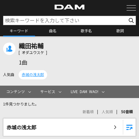
キーワード
曲名
歌手名
歌詞
織田祐輔
カラオケ検索
[ オダユウスケ ]
1曲
カラオケ店舗検索
人気曲
赤城の浅太郎
カラオケリクエスト
コンテンツ
サービス
LIVE DAM WAO!
1件見つかりました。
全国りれき
新着順
人気順
50音順
リアルタイムで歌われている曲の一覧
赤城の浅太郎