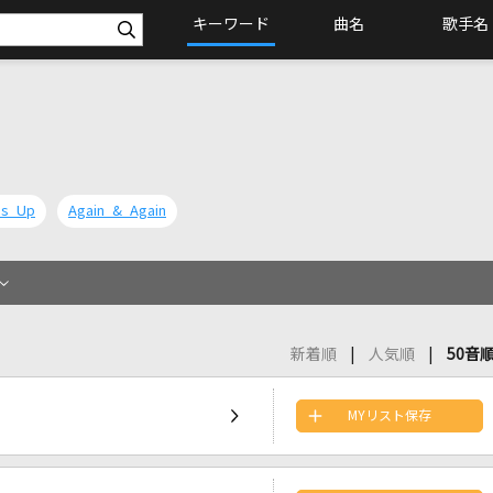
キーワード
曲名
歌手名
ds Up
Again & Again
新着順
人気順
50音
MYリスト保存