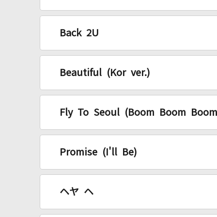
Back 2U
Beautiful (Kor ver.)
Fly To Seoul (Boom Boom Boom
Promise (I'll Be)
ヘヤ ヘ