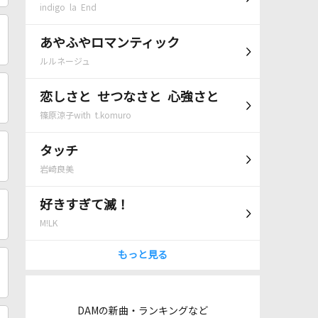
indigo la End
あやふやロマンティック
ルルネージュ
恋しさと せつなさと 心強さと
篠原涼子with t.komuro
タッチ
岩崎良美
好きすぎて滅！
M!LK
もっと見る
DAMの新曲・ランキングなど