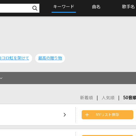
キーワード
曲名
歌手名
ココロ虹を架けて
最高の贈り物
新着順
人気順
50音
MYリスト保存