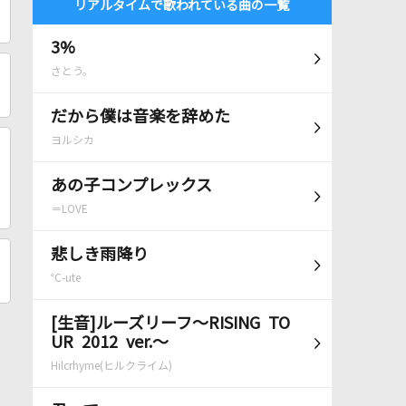
リアルタイムで歌われている曲の一覧
3%
さとう。
だから僕は音楽を辞めた
ヨルシカ
あの子コンプレックス
＝LOVE
悲しき雨降り
℃-ute
[生音]ルーズリーフ～RISING TO
UR 2012 ver.～
Hilcrhyme(ヒルクライム)