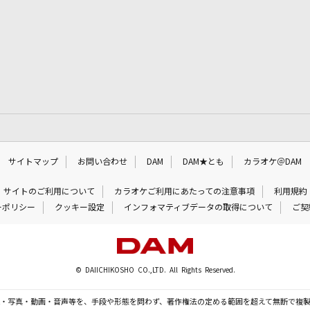
サイトマップ
お問い合わせ
DAM
DAM★とも
カラオケ＠DAM
サイトのご利用について
カラオケご利用にあたっての注意事項
利用規約
ーポリシー
クッキー設定
インフォマティブデータの取得について
ご契
© DAIICHIKOSHO CO.,LTD. All Rights Reserved.
・写真・動画・音声等を、手段や形態を問わず、著作権法の定める範囲を超えて無断で複