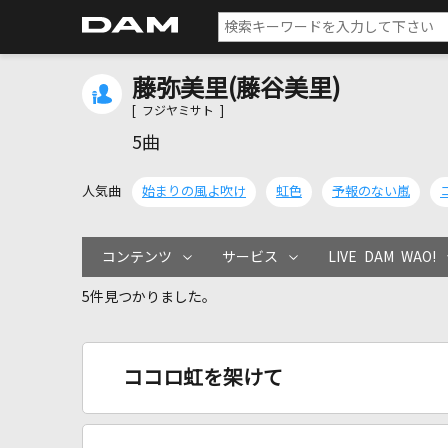
藤弥美里(藤谷美里)
[ フジヤミサト ]
5曲
人気曲
始まりの風よ吹け
虹色
予報のない嵐
コンテンツ
サービス
LIVE DAM WAO!
5件見つかりました。
ココロ虹を架けて