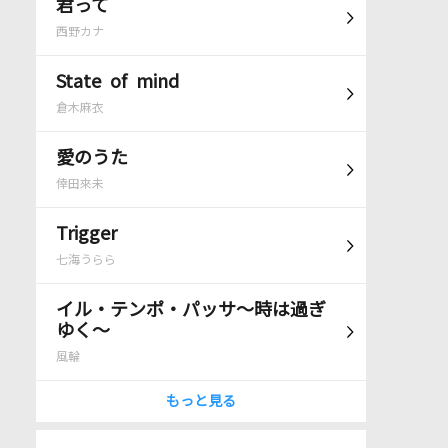
君って
西野カナ
State of mind
倉木麻衣
愛のうた
倖田來未
Trigger
七海うらら
イル・テンポ・パッサ～時は過ぎ
ゆく～
風輪
もっと見る