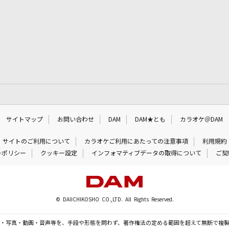
サイトマップ
お問い合わせ
DAM
DAM★とも
カラオケ＠DAM
サイトのご利用について
カラオケご利用にあたっての注意事項
利用規約
ーポリシー
クッキー設定
インフォマティブデータの取得について
ご契
© DAIICHIKOSHO CO.,LTD. All Rights Reserved.
・写真・動画・音声等を、手段や形態を問わず、著作権法の定める範囲を超えて無断で複