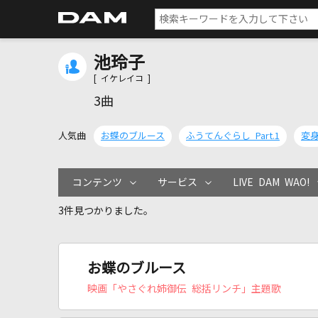
池玲子
[ イケレイコ ]
3曲
人気曲
お蝶のブルース
ふうてんぐらし Part.1
変
コンテンツ
サービス
LIVE DAM WAO!
3件見つかりました。
お蝶のブルース
映画「やさぐれ姉御伝 総括リンチ」主題歌