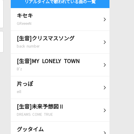
リアルタイムで歌われている曲の一覧
キセキ
GReeeeN
[生音]クリスマスソング
back number
[生音]MY LONELY TOWN
B'z
片っぽ
eill
[生音]未来予想図Ⅱ
DREAMS COME TRUE
グッタイム