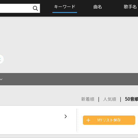
キーワード
曲名
歌手名
身
新着順
人気順
50音
MYリスト保存