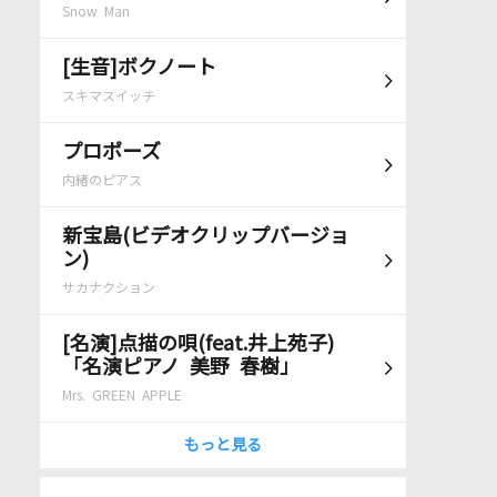
Snow Man
[生音]ボクノート
スキマスイッチ
プロポーズ
内緒のピアス
新宝島(ビデオクリップバージョ
ン)
サカナクション
[名演]点描の唄(feat.井上苑子)
「名演ピアノ 美野 春樹」
Mrs. GREEN APPLE
もっと見る