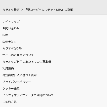
[生音]島人ぬ宝
BEGIN
カラオケ検索
「栗コーダーカルテット&UA」の詳細
Infinity karat
サイトマップ
七海うらら
お問い合わせ
DAM
ロミオとシンデレラ(Game Version)
DAM★とも
doriko feat.初音ミク
カラオケ＠DAM
サイトのご利用について
ブリキノダンス
カラオケご利用にあたっての注意事項
Ado
利用規約
SHAKIN' LOVE '97～LIVE REVOLUTION～
特定商取引法に基づく表示
T.M.Revolution
プライバシーポリシー
クッキー設定
[生音]未来予想図Ⅱ
インフォマティブデータの取得について
DREAMS COME TRUE
ご契約方法