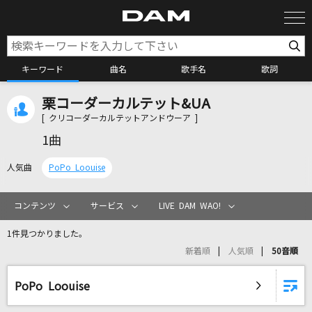
キーワード
曲名
歌手名
歌詞
栗コーダーカルテット&UA
カラオケ検索
[ クリコーダーカルテットアンドウーア ]
1曲
カラオケ店舗検索
人気曲
PoPo Loouise
カラオケリクエスト
コンテンツ
サービス
LIVE DAM WAO!
1件見つかりました。
全国りれき
新着順
人気順
50音順
リアルタイムで歌われている曲の一覧
PoPo Loouise