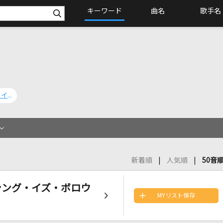
キーワード
曲名
歌手名
Dry Your Eyes [ドライ・ユア・アイズ]
新着順
人気順
50音
[エヴリシング・イズ・ボロウ
MYリスト保存