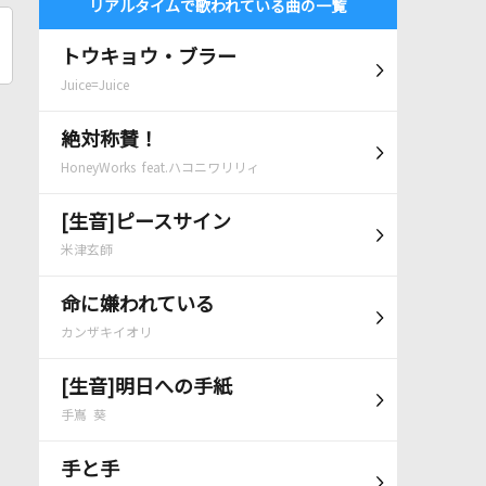
リアルタイムで歌われている曲の一覧
トウキョウ・ブラー
Juice=Juice
絶対称賛！
HoneyWorks feat.ハコニワリリィ
[生音]ピースサイン
米津玄師
命に嫌われている
カンザキイオリ
[生音]明日への手紙
手嶌 葵
手と手