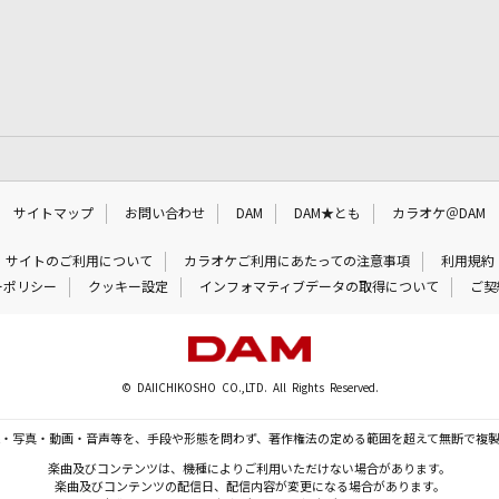
サイトマップ
お問い合わせ
DAM
DAM★とも
カラオケ＠DAM
サイトのご利用について
カラオケご利用にあたっての注意事項
利用規約
ーポリシー
クッキー設定
インフォマティブデータの取得について
ご契
© DAIICHIKOSHO CO.,LTD. All Rights Reserved.
・写真・動画・音声等を、手段や形態を問わず、著作権法の定める範囲を超えて無断で複
楽曲及びコンテンツは、機種によりご利用いただけない場合があります。
楽曲及びコンテンツの配信日、配信内容が変更になる場合があります。