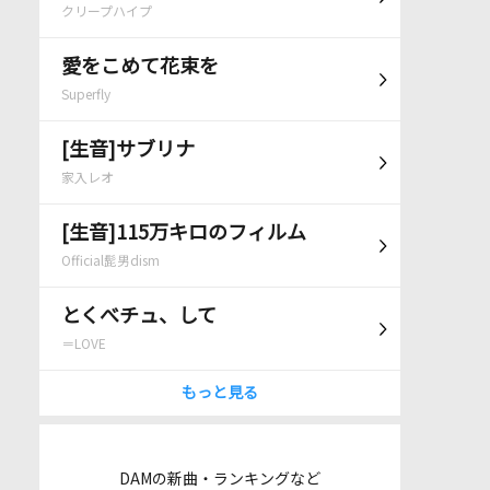
クリープハイプ
愛をこめて花束を
Superfly
[生音]サブリナ
家入レオ
[生音]115万キロのフィルム
Official髭男dism
とくべチュ、して
＝LOVE
もっと見る
DAMの新曲・ランキングなど