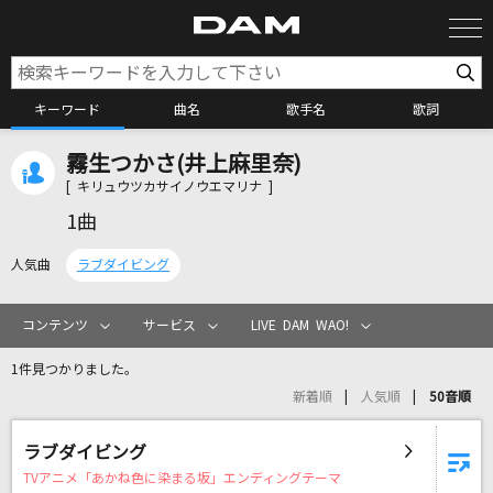
キーワード
曲名
歌手名
歌詞
霧生つかさ(井上麻里奈)
カラオケ検索
[ キリュウツカサイノウエマリナ ]
1曲
カラオケ店舗検索
人気曲
ラブダイビング
カラオケリクエスト
コンテンツ
サービス
LIVE DAM WAO!
1件見つかりました。
全国りれき
新着順
人気順
50音順
リアルタイムで歌われている曲の一覧
ラブダイビング
TVアニメ「あかね色に染まる坂」エンディングテーマ