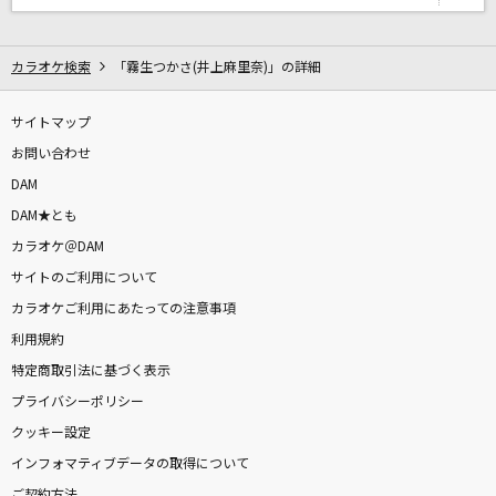
月に住む君
Saucy Dog
カラオケ検索
「霧生つかさ(井上麻里奈)」の詳細
[生音]I Want You Back [帰ってほしいの]
The Jackson 5(The Jacksons)
サイトマップ
お問い合わせ
ラストダンスあなたと
DAM
Misia
DAM★とも
カラオケ＠DAM
彗星ハネムーン
サイトのご利用について
ナユタン星人
カラオケご利用にあたっての注意事項
利用規約
I LOVE YOU
特定商取引法に基づく表示
クリス・ハート
プライバシーポリシー
おもかげ -self cover-
クッキー設定
Vaundy
インフォマティブデータの取得について
ご契約方法