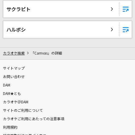
センチメンタル・キス(Acoustic ver.)
サクラビト
汐れいら
[生音]夏の思い出
ハルボシ
ケツメイシ
ワールドイズマイン CPK! Remix (かぐや&月見
カラオケ検索
「Camvas」の詳細
ヤチヨ ver.)
かぐや(cv.夏吉ゆうこ)、月見ヤチヨ(cv.早見沙織)
サイトマップ
太陽のSEASON
お問い合わせ
DAM
安室奈美恵
DAM★とも
[生音]未来予想図Ⅱ
カラオケ＠DAM
DREAMS COME TRUE
サイトのご利用について
カラオケご利用にあたっての注意事項
コロンブス
利用規約
Mrs. GREEN APPLE