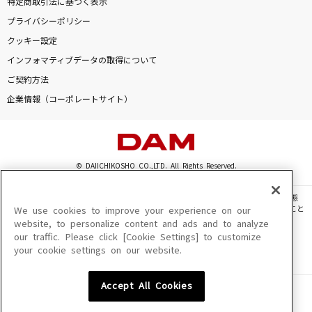
特定商取引法に基づく表示
プライバシーポリシー
[生音]また逢う日まで
クッキー設定
尾崎紀世彦
インフォマティブデータの取得について
Chapter
ご契約方法
NELKE
企業情報（コーポレートサイト）
daze
じん ft.メイリア from GARNiDELiA
© DAIICHIKOSHO CO.,LTD. All Rights Reserved.
[生音]僕のこと
このサイトに掲載されている一切の文章・画像・写真・動画・音声等を、手段や形態
Mrs. GREEN APPLE
を問わず、著作権法の定める範囲を超えて無断で複製、転載、ファイル化などすること
We use cookies to improve your experience on our
を禁じます。
website, to personalize content and ads and to analyze
もっと見る
our traffic. Please click [Cookie Settings] to customize
楽曲及びコンテンツは、機種によりご利用いただけない場合があります。
your cookie settings on our website.
楽曲及びコンテンツの配信日、配信内容が変更になる場合があります。
楽曲によりMYリスト保存ができない場合があります。
DAMの新曲・ランキングなど
Accept All Cookies
カラオケ最新情報をチェック！
JASRAC許諾番号
6602250213Y31015 6602250112Y38026 6602250240Y31015
6602250241Y45122