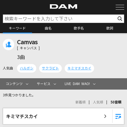
キーワード
曲名
歌手名
歌詞
Camvas
カラオケ検索
[ キャンバス ]
3曲
カラオケ店舗検索
人気曲
ハルボシ
サクラビト
キミマチスカイ
カラオケリクエスト
コンテンツ
サービス
LIVE DAM WAO!
3件見つかりました。
全国りれき
新着順
人気順
50音順
リアルタイムで歌われている曲の一覧
キミマチスカイ