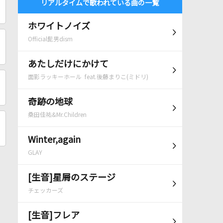
リアルタイムで歌われている曲の一覧
ホワイトノイズ
Official髭男dism
あたしだけにかけて
面影ラッキーホール feat.後藤まりこ(ミドリ)
奇跡の地球
桑田佳祐&Mr.Children
Winter,again
GLAY
[生音]星屑のステージ
チェッカーズ
[生音]フレア