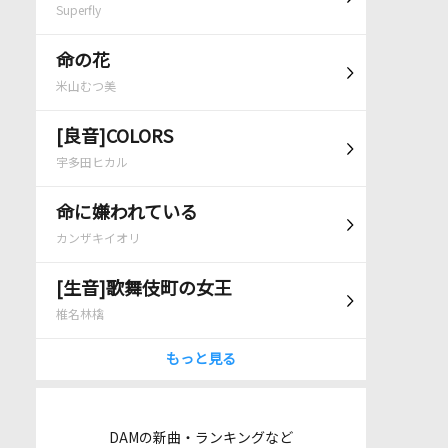
Superfly
命の花
米山むつ美
[良音]COLORS
宇多田ヒカル
命に嫌われている
カンザキイオリ
[生音]歌舞伎町の女王
椎名林檎
もっと見る
DAMの新曲・ランキングなど