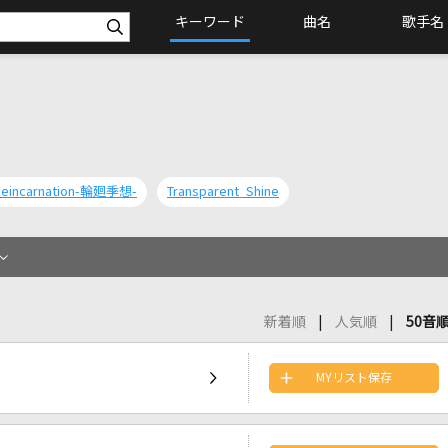
キーワード
曲名
歌手名
Reincarnation-輪廻季想-
Transparent Shine
新着順
人気順
50音
MYリスト保存