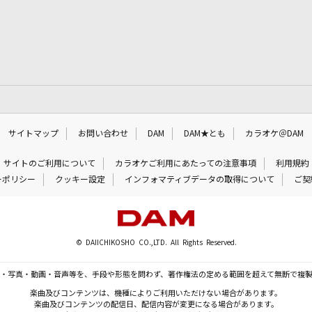
サイトマップ
お問い合わせ
DAM
DAM★とも
カラオケ＠DAM
サイトのご利用について
カラオケご利用にあたっての注意事項
利用規約
ーポリシー
クッキー設定
インフォマティブデータの取得について
ご契
© DAIICHIKOSHO CO.,LTD. All Rights Reserved.
・写真・動画・音声等を、手段や形態を問わず、著作権法の定める範囲を超えて無断で複
楽曲及びコンテンツは、機種によりご利用いただけない場合があります。
楽曲及びコンテンツの配信日、配信内容が変更になる場合があります。