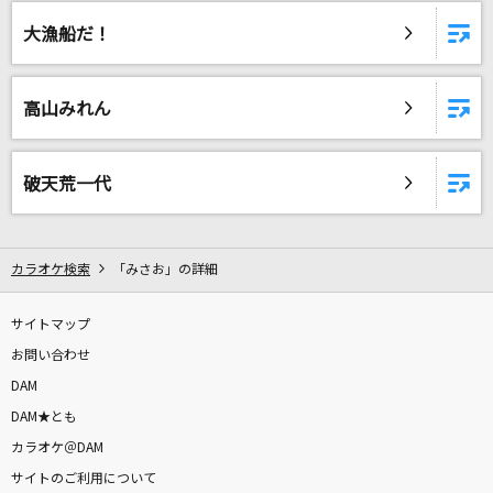
[生音]No.1
大漁船だ！
DISH//
すずめ feat.十明
高山みれん
RADWIMPS
楓
破天荒一代
スピッツ
[生音]Tomorrow never knows
カラオケ検索
「みさお」の詳細
Mr.Children
サイトマップ
[プロオケ]I LOVE YOU
お問い合わせ
尾崎豊
DAM
DAM★とも
[生音]さよならエレジー
カラオケ＠DAM
菅田将暉
サイトのご利用について