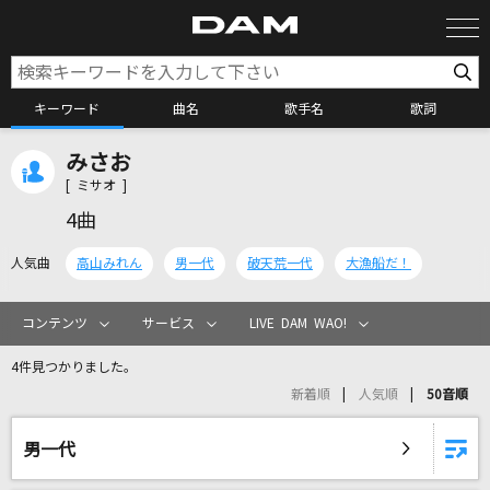
キーワード
曲名
歌手名
歌詞
みさお
カラオケ検索
[ ミサオ ]
4曲
カラオケ店舗検索
人気曲
高山みれん
男一代
破天荒一代
大漁船だ！
カラオケリクエスト
コンテンツ
サービス
LIVE DAM WAO!
4件見つかりました。
全国りれき
新着順
人気順
50音順
リアルタイムで歌われている曲の一覧
男一代