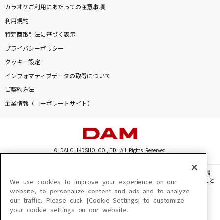
JUST COMMUNICATION
カラオケご利用にあたっての注意事項
TWO-MIX
利用規約
特定商取引法に基づく表示
[生音]ラブ・ストーリーは突然に
プライバシーポリシー
小田和正
クッキー設定
インフォマティブデータの取得について
好きすぎて滅！
ご契約方法
M!LK
企業情報（コーポレートサイト）
花束のかわりにメロディーを
清水翔太
© DAIICHIKOSHO CO.,LTD. All Rights Reserved.
もっと見る
このサイトに掲載されている一切の文章・画像・写真・動画・音声等を、手段や形態
を問わず、著作権法の定める範囲を超えて無断で複製、転載、ファイル化などすること
We use cookies to improve your experience on our
DAMの新曲・ランキングなど
を禁じます。
website, to personalize content and ads and to analyze
カラオケ最新情報をチェック！
our traffic. Please click [Cookie Settings] to customize
楽曲及びコンテンツは、機種によりご利用いただけない場合があります。
your cookie settings on our website.
楽曲及びコンテンツの配信日、配信内容が変更になる場合があります。
楽曲によりMYリスト保存ができない場合があります。