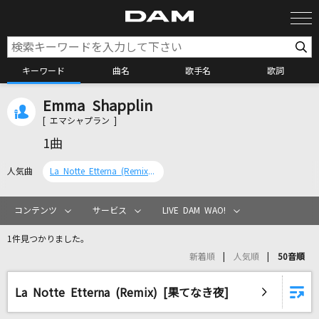
キーワード
曲名
歌手名
歌詞
Emma Shapplin
カラオケ検索
[ エマシャプラン ]
1曲
カラオケ店舗検索
人気曲
La Notte Etterna (Remix) [果てなき夜]
カラオケリクエスト
コンテンツ
サービス
LIVE DAM WAO!
1件見つかりました。
全国りれき
新着順
人気順
50音順
リアルタイムで歌われている曲の一覧
La Notte Etterna (Remix) [果てなき夜]