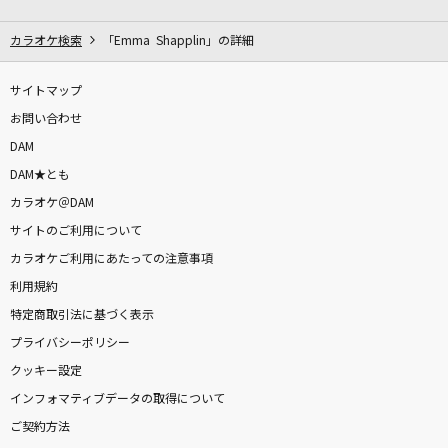
カラフル。
沢井美空
カラオケ検索
「Emma Shapplin」の詳細
ワンアンドオンリー
サイトマップ
timelesz
お問い合わせ
DAM
残酷な天使のテーゼ
DAM★とも
高橋洋子
カラオケ＠DAM
サイトのご利用について
インフルエンサー
カラオケご利用にあたっての注意事項
乃木坂46
利用規約
[生音]a kind of love～BULLET TRAIN Arena
特定商取引法に基づく表示
Tour 2018 GOLDEN EPOCHより～
プライバシーポリシー
超特急
クッキー設定
インフォマティブデータの取得について
[生音]限界突破×サバイバー
ご契約方法
氷川きよし