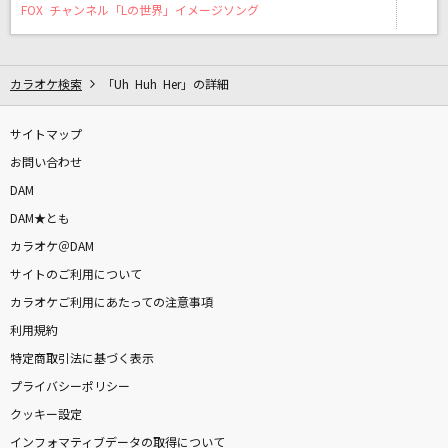
イエスタデイ
FOX チャンネル「Lの世界」イメージソング
Official髭男dism
ギラギラ
カラオケ検索
「Uh Huh Her」の詳細
Ado
サイトマップ
[生音]明日への手紙
お問い合わせ
手嶌 葵
DAM
DAM★とも
出逢った頃のように
カラオケ＠DAM
Every Little Thing
サイトのご利用について
カラオケご利用にあたっての注意事項
[生音]粉雪
利用規約
レミオロメン
特定商取引法に基づく表示
Hope
プライバシーポリシー
安室奈美恵
クッキー設定
インフォマティブデータの取得について