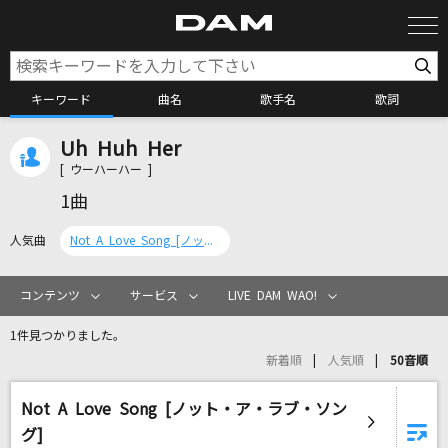
キーワード
曲名
歌手名
歌詞
Uh Huh Her
カラオケ検索
[ ウーハーハー ]
1曲
カラオケ店舗検索
人気曲
Not A Love Song [ノット・ア・ラブ・ソング]
カラオケリクエスト
コンテンツ
サービス
LIVE DAM WAO!
1件見つかりました。
全国りれき
新着順
人気順
50音順
Not A Love Song [ノット・ア・ラブ・ソン
リアルタイムで歌われている曲の一覧
グ]