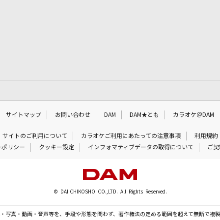
サイトマップ
お問い合わせ
DAM
DAM★とも
カラオケ＠DAM
サイトのご利用について
カラオケご利用にあたっての注意事項
利用規約
ーポリシー
クッキー設定
インフォマティブデータの取得について
ご契
© DAIICHIKOSHO CO.,LTD. All Rights Reserved.
・写真・動画・音声等を、手段や形態を問わず、著作権法の定める範囲を超えて無断で複