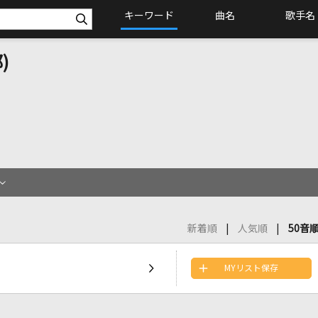
キーワード
曲名
歌手名
)
新着順
人気順
50音
MYリスト保存