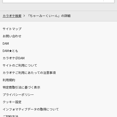
世界が終るまでは…
WANDS
カラオケ検索
「ちゃーみーくいーん」の詳細
Goddess
milet
サイトマップ
お問い合わせ
交感神経優位
DAM
乃木坂46
DAM★とも
カラオケ＠DAM
DEAR MY LOVER
サイトのご利用について
Hey! Say! JUMP
カラオケご利用にあたっての注意事項
利用規約
花一色～野菊のささやき～
特定商取引法に基づく表示
松田聖子
プライバシーポリシー
アイドルパワー
クッキー設定
M!LK
インフォマティブデータの取得について
ご契約方法