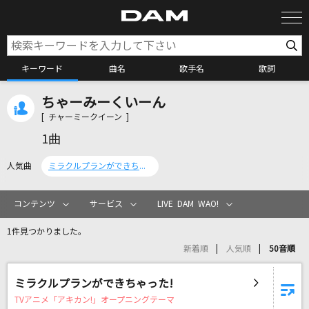
キーワード
曲名
歌手名
歌詞
ちゃーみーくいーん
カラオケ検索
[ チャーミークイーン ]
1曲
カラオケ店舗検索
人気曲
ミラクルプランができちゃった!
カラオケリクエスト
コンテンツ
サービス
LIVE DAM WAO!
1件見つかりました。
全国りれき
新着順
人気順
50音順
リアルタイムで歌われている曲の一覧
ミラクルプランができちゃった!
TVアニメ「アキカン!」オープニングテーマ