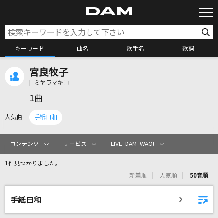
キーワード
曲名
歌手名
歌詞
宮良牧子
カラオケ検索
[ ミヤラマキコ ]
1曲
カラオケ店舗検索
人気曲
手紙日和
カラオケリクエスト
コンテンツ
サービス
LIVE DAM WAO!
1件見つかりました。
全国りれき
新着順
人気順
50音順
リアルタイムで歌われている曲の一覧
手紙日和