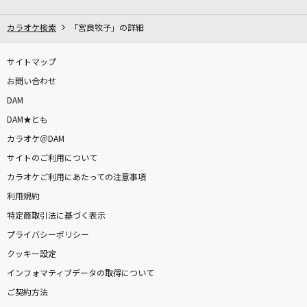
青空
THE BLUE HEARTS
カラオケ検索
「宮良牧子」の詳細
[生音]青と夏
サイトマップ
Mrs. GREEN APPLE
お問い合わせ
DAM
Starting Now ～新しい私へ
DAM★とも
清水美依紗
カラオケ＠DAM
サイトのご利用について
[生音]サマータイムシンデレラ
カラオケご利用にあたっての注意事項
緑黄色社会
利用規約
奏(かなで)
特定商取引法に基づく表示
スキマスイッチ
プライバシーポリシー
クッキー設定
田園
インフォマティブデータの取得について
玉置浩二
ご契約方法