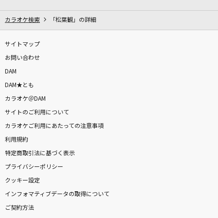
最期の川
CHEMISTRY
カラオケ検索
「松葉観」の詳細
Ol' 55 [オール'55]
サイトマップ
Tom Waits
お問い合わせ
DAM
なんでもないよ、
DAM★とも
マカロニえんぴつ
カラオケ＠DAM
サイトのご利用について
IRIS OUT(ビデオクリップバージョン)
カラオケご利用にあたっての注意事項
米津玄師
利用規約
[生音]優しい雨
特定商取引法に基づく表示
小泉今日子
プライバシーポリシー
クッキー設定
テレパシ
インフォマティブデータの取得について
DECO*27
ご契約方法