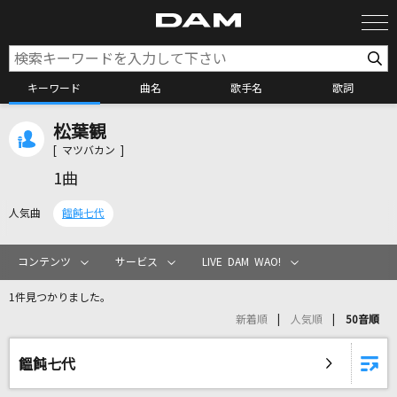
キーワード
曲名
歌手名
歌詞
松葉観
カラオケ検索
[ マツバカン ]
1曲
カラオケ店舗検索
人気曲
饂飩七代
カラオケリクエスト
コンテンツ
サービス
LIVE DAM WAO!
1件見つかりました。
全国りれき
新着順
人気順
50音順
リアルタイムで歌われている曲の一覧
饂飩七代