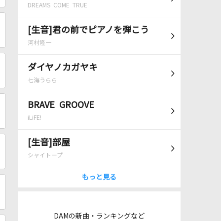
DREAMS COME TRUE
[生音]君の前でピアノを弾こう
河村隆一
ダイヤノカガヤキ
七海うらら
BRAVE GROOVE
iLiFE!
[生音]部屋
シャイトープ
もっと見る
DAMの新曲・ランキングなど