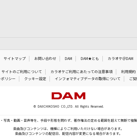
サイトマップ
お問い合わせ
DAM
DAM★とも
カラオケ＠DAM
サイトのご利用について
カラオケご利用にあたっての注意事項
利用規約
ーポリシー
クッキー設定
インフォマティブデータの取得について
ご契
© DAIICHIKOSHO CO.,LTD. All Rights Reserved.
・写真・動画・音声等を、手段や形態を問わず、著作権法の定める範囲を超えて無断で複
楽曲及びコンテンツは、機種によりご利用いただけない場合があります。
楽曲及びコンテンツの配信日、配信内容が変更になる場合があります。