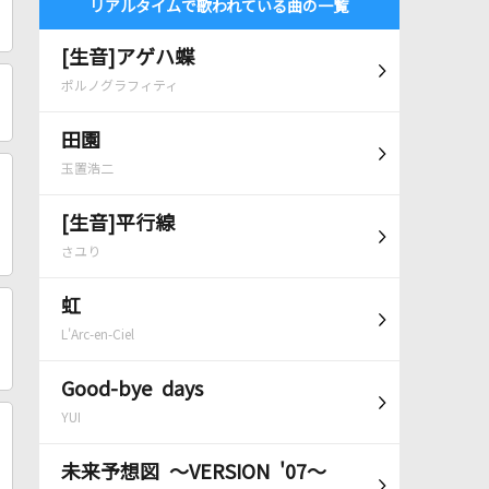
リアルタイムで歌われている曲の一覧
[生音]アゲハ蝶
ポルノグラフィティ
田園
玉置浩二
[生音]平行線
さユり
虹
L'Arc-en-Ciel
Good-bye days
YUI
未来予想図 ～VERSION '07～