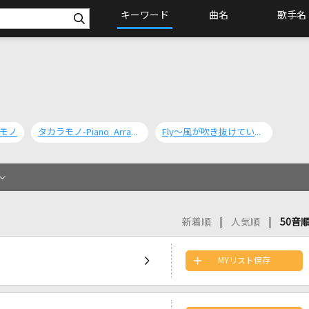
キーワード
曲名
歌手名
モノ
タカラモノ-Piano Arrange Ver.-
Fly～風が吹き抜けていく～
新着順
人気順
50音
MYリスト保存