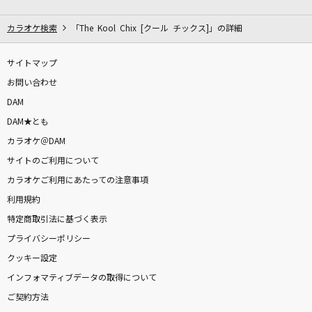
となりのトトロ
井上あずみ
カラオケ検索
「The Kool Chix [クール チックス]」の詳細
愛にできることはまだあるかい
サイトマップ
RADWIMPS
お問い合わせ
DAM
猫日
DAM★とも
suis from ヨルシカ
カラオケ＠DAM
サイトのご利用について
Echo
カラオケご利用にあたっての注意事項
NELKE
利用規約
Dragon Night
特定商取引法に基づく表示
SEKAI NO OWARI(世界の終わり)
プライバシーポリシー
クッキー設定
高嶺の花子さん
インフォマティブデータの取得について
back number
ご契約方法