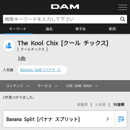
キーワード
曲名
歌手名
歌詞
The Kool Chix [クール チックス]
カラオケ検索
[ クールチックス ]
1曲
カラオケ店舗検索
人気曲
Banana Split [バナナ スプリット]
カラオケリクエスト
コンテンツ
サービス
LIVE DAM WAO!
1件見つかりました。
全国りれき
新着順
人気順
50音順
リアルタイムで歌われている曲の一覧
Banana Split [バナナ スプリット]