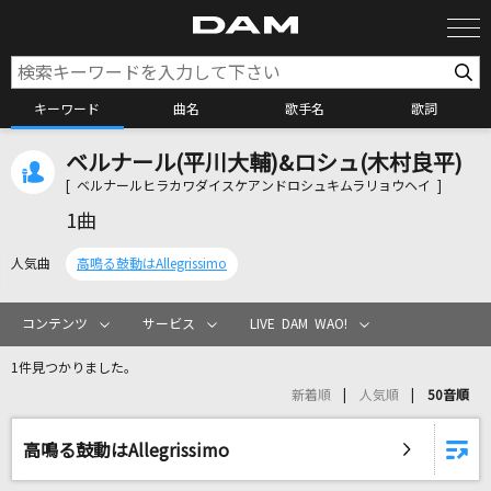
キーワード
曲名
歌手名
歌詞
ベルナール(平川大輔)&ロシュ(木村良平)
カラオケ検索
[ ベルナールヒラカワダイスケアンドロシュキムラリョウヘイ ]
1曲
カラオケ店舗検索
人気曲
高鳴る鼓動はAllegrissimo
カラオケリクエスト
コンテンツ
サービス
LIVE DAM WAO!
1件見つかりました。
全国りれき
新着順
人気順
50音順
リアルタイムで歌われている曲の一覧
高鳴る鼓動はAllegrissimo