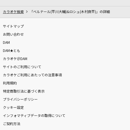
One Love
嵐(アラシ)
カラオケ検索
「ベルナール(平川大輔)&ロシュ(木村良平)」の詳細
[生音]みちのく忘れ雪
サイトマップ
山本譲二
お問い合わせ
DAM
チルノのパーフェクトさんすう教室
DAM★とも
イオシス/miko(Alternative ending),quim(IOSYS)
カラオケ＠DAM
サイトのご利用について
排他的ファイター
カラオケご利用にあたっての注意事項
≠ME
利用規約
feels like'HEAVEN'
特定商取引法に基づく表示
HIIH
プライバシーポリシー
クッキー設定
[生音]不自然な君が好き
インフォマティブデータの取得について
C-C-B
ご契約方法