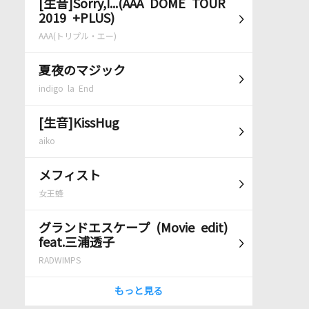
[生音]Sorry,I...(AAA DOME TOUR
2019 +PLUS)
AAA(トリプル・エー)
夏夜のマジック
indigo la End
[生音]KissHug
aiko
メフィスト
女王蜂
グランドエスケープ (Movie edit)
feat.三浦透子
RADWIMPS
もっと見る