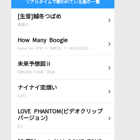
リアルタイムで歌われている曲の一覧
[生音]越冬つばめ
森昌子
How Many Boogie
Fuma no KTR × SKRYU × WAZGOGG
未来予想図Ⅱ
DREAMS COME TRUE
ナイナイ恋煩い
iLiFE!
LOVE PHANTOM(ビデオクリップ
バージョン)
B'z