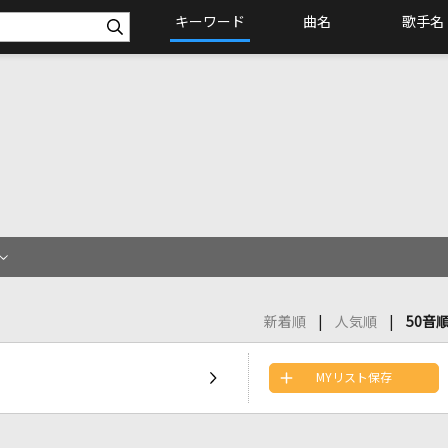
キーワード
曲名
歌手名
新着順
人気順
50音
MYリスト保存