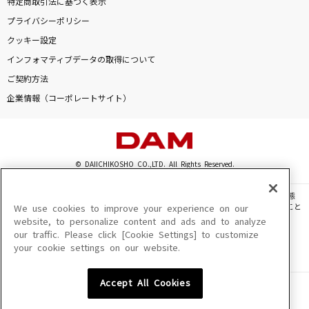
特定商取引法に基づく表示
Black Cherry
プライバシーポリシー
Acid Black Cherry
クッキー設定
インフォマティブデータの取得について
[生音]夢をかなえてドラえもん(ドラえもんアニ
メバージョン)
ご契約方法
mao
企業情報（コーポレートサイト）
Diamond Heart [ダイアモンド・ハート]
Alan Walker & Sophia Somajo
© DAIICHIKOSHO CO.,LTD. All Rights Reserved.
Again
このサイトに掲載されている一切の文章・画像・写真・動画・音声等を、手段や形態
Mr.Children
を問わず、著作権法の定める範囲を超えて無断で複製、転載、ファイル化などすること
We use cookies to improve your experience on our
を禁じます。
website, to personalize content and ads and to analyze
もっと見る
our traffic. Please click [Cookie Settings] to customize
楽曲及びコンテンツは、機種によりご利用いただけない場合があります。
your cookie settings on our website.
楽曲及びコンテンツの配信日、配信内容が変更になる場合があります。
楽曲によりMYリスト保存ができない場合があります。
DAMの新曲・ランキングなど
Accept All Cookies
カラオケ最新情報をチェック！
JASRAC許諾番号
6602250213Y31015 6602250112Y38026 6602250240Y31015
6602250241Y45122