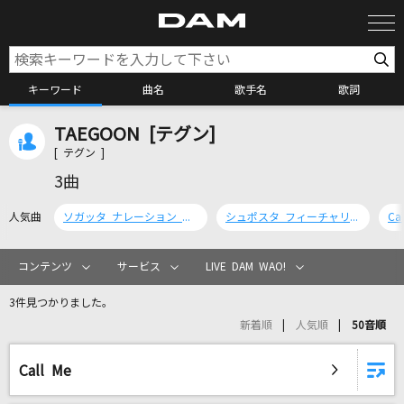
キーワード
曲名
歌手名
歌詞
TAEGOON [テグン]
カラオケ検索
[ テグン ]
3曲
カラオケ店舗検索
人気曲
ソガッタ ナレーション オブ イヨウォン
シュポスタ フィーチャリング ナッソン
Cal
カラオケリクエスト
コンテンツ
サービス
LIVE DAM WAO!
3件見つかりました。
全国りれき
新着順
人気順
50音順
リアルタイムで歌われている曲の一覧
Call Me