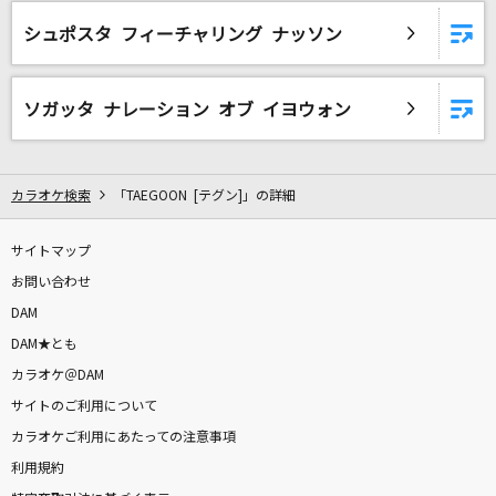
Love is...
シュポスタ フィーチャリング ナッソン
加藤ミリヤ
[生音]紫煙
ソガッタ ナレーション オブ イヨウォン
神野美伽
みかんハート
カラオケ検索
「TAEGOON [テグン]」の詳細
C&K
サイトマップ
奏(かなで)
お問い合わせ
スキマスイッチ
DAM
聖者の行進
DAM★とも
キタニタツヤ
カラオケ＠DAM
サイトのご利用について
紅蓮華
カラオケご利用にあたっての注意事項
LiSA
利用規約