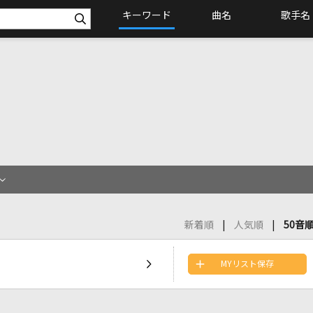
キーワード
曲名
歌手名
新着順
人気順
50音
MYリスト保存