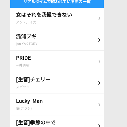
リアルタイムで歌われている曲の一覧
女はそれを我慢できない
アン・ルイス
混沌ブギ
jon-YAKITORY
PRIDE
今井美樹
[生音]チェリー
スピッツ
Lucky Man
嵐(アラシ)
[生音]季節の中で