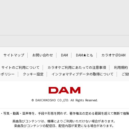
サイトマップ
お問い合わせ
DAM
DAM★とも
カラオケ＠DAM
サイトのご利用について
カラオケご利用にあたっての注意事項
利用規約
ーポリシー
クッキー設定
インフォマティブデータの取得について
ご契
© DAIICHIKOSHO CO.,LTD. All Rights Reserved.
・写真・動画・音声等を、手段や形態を問わず、著作権法の定める範囲を超えて無断で複
楽曲及びコンテンツは、機種によりご利用いただけない場合があります。
楽曲及びコンテンツの配信日、配信内容が変更になる場合があります。