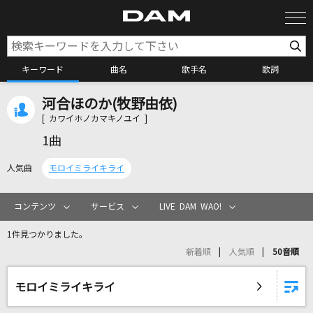
キーワード
曲名
歌手名
歌詞
河合ほのか(牧野由依)
カラオケ検索
[ カワイホノカマキノユイ ]
1曲
カラオケ店舗検索
人気曲
モロイミライキライ
カラオケリクエスト
コンテンツ
サービス
LIVE DAM WAO!
1件見つかりました。
全国りれき
新着順
人気順
50音順
リアルタイムで歌われている曲の一覧
モロイミライキライ