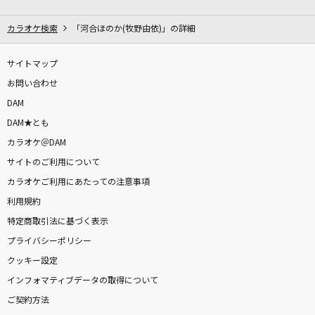
夏色
ゆず
カラオケ検索
「河合ほのか(牧野由依)」の詳細
[生音]One day
サイトマップ
The ROOTLESS
お問い合わせ
DAM
[プロオケ]桜
DAM★とも
コブクロ
カラオケ＠DAM
サイトのご利用について
[生音]ロビンソン
カラオケご利用にあたっての注意事項
スピッツ
利用規約
忘れてください
特定商取引法に基づく表示
ヨルシカ
プライバシーポリシー
クッキー設定
RPG
インフォマティブデータの取得について
SEKAI NO OWARI(世界の終わり)
ご契約方法