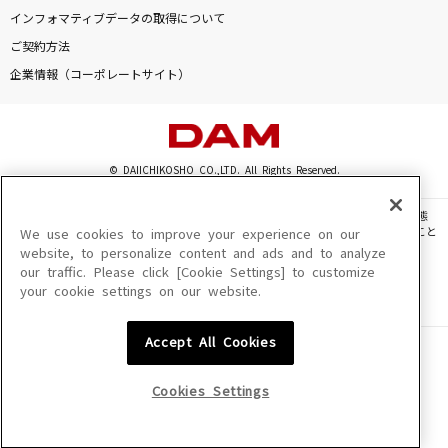
トコハナ
インフォマティブデータの取得について
やなぎなぎ
ご契約方法
企業情報（コーポレートサイト）
鱗(うろこ)
秦 基博
[生音]青と夏
© DAIICHIKOSHO CO.,LTD. All Rights Reserved.
Mrs. GREEN APPLE
このサイトに掲載されている一切の文章・画像・写真・動画・音声等を、手段や形態
を問わず、著作権法の定める範囲を超えて無断で複製、転載、ファイル化などすること
We use cookies to improve your experience on our
[生音]あー夏休み
を禁じます。
website, to personalize content and ads and to analyze
TUBE(チューブ)
our traffic. Please click [Cookie Settings] to customize
楽曲及びコンテンツは、機種によりご利用いただけない場合があります。
your cookie settings on our website.
楽曲及びコンテンツの配信日、配信内容が変更になる場合があります。
楽曲によりMYリスト保存ができない場合があります。
もっと見る
Accept All Cookies
JASRAC許諾番号
6602250213Y31015 6602250112Y38026 6602250240Y31015
DAMの新曲・ランキングなど
6602250241Y45122
カラオケ最新情報をチェック！
Cookies Settings
NexTone許諾番号
ID000002945 ID000002947 ID000002937 ID000002938