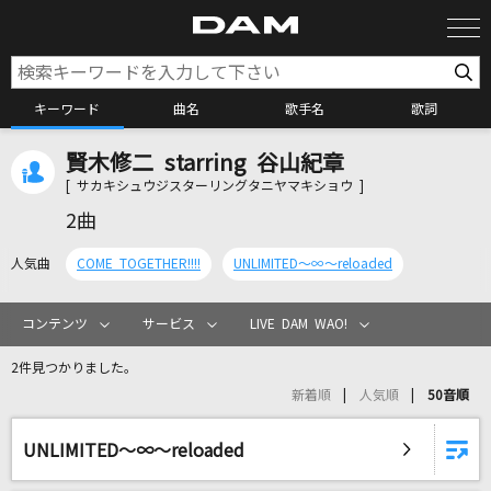
キーワード
曲名
歌手名
歌詞
賢木修二 starring 谷山紀章
カラオケ検索
[ サカキシュウジスターリングタニヤマキショウ ]
2曲
カラオケ店舗検索
人気曲
COME TOGETHER!!!!
UNLIMITED～∞～reloaded
カラオケリクエスト
コンテンツ
サービス
LIVE DAM WAO!
2件見つかりました。
全国りれき
新着順
人気順
50音順
リアルタイムで歌われている曲の一覧
UNLIMITED～∞～reloaded