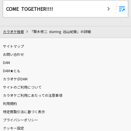
奏(かなで)
COME TOGETHER!!!!
スキマスイッチ
クリフハンガー
カラオケ検索
「賢木修二 starring 谷山紀章」の詳細
日向坂46
V.I.P
サイトマップ
シド
お問い合わせ
DAM
ギブス
DAM★とも
椎名林檎
カラオケ＠DAM
サイトのご利用について
スターマイン
カラオケご利用にあたっての注意事項
Da-iCE
利用規約
特定商取引法に基づく表示
東京サマーセッション feat.CHiCO
プライバシーポリシー
HoneyWorks
クッキー設定