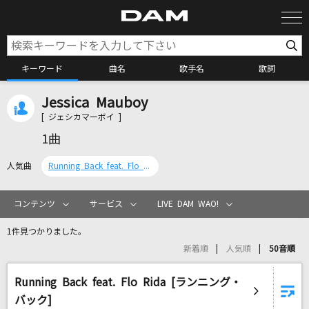
キーワード
曲名
歌手名
歌詞
Jessica Mauboy
カラオケ検索
[ ジェシカマーボイ ]
1曲
カラオケ店舗検索
人気曲
Running Back feat. Flo Rida [ランニング・バック]
カラオケリクエスト
コンテンツ
サービス
LIVE DAM WAO!
1件見つかりました。
全国りれき
新着順
人気順
50音順
Running Back feat. Flo Rida [ランニング・
リアルタイムで歌われている曲の一覧
バック]