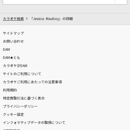
[生音]奥飛騨慕情
竜鉄也
カラオケ検索
「Jessica Mauboy」の詳細
白色蜉蝣
Aimer(エメ)
サイトマップ
お問い合わせ
ファタール
DAM
GEMN
DAM★とも
カラオケ＠DAM
君がドアを閉めた後
サイトのご利用について
back number
カラオケご利用にあたっての注意事項
[生音]サウダージ
利用規約
ポルノグラフィティ
特定商取引法に基づく表示
プライバシーポリシー
Let's take it someday
クッキー設定
ONE OK ROCK
インフォマティブデータの取得について