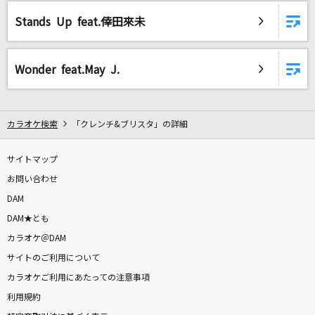
群青
Stands Up feat.倖田來未
YOASOBI
プライド・ブライト
Wonder feat.May J.
Juice=Juice
うっせぇわ
カラオケ検索
「クレンチ&ブリスタ」の詳細
Ado
サイトマップ
secret base～君がくれたもの～
お問い合わせ
ZONE
DAM
Nostalgia
DAM★とも
相川七瀬
カラオケ＠DAM
サイトのご利用について
あぶく
カラオケご利用にあたっての注意事項
ヨルシカ
利用規約