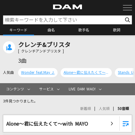
キーワード
曲名
歌手名
歌詞
クレンチ&ブリスタ
カラオケ検索
[ クレンチアンドブリスタ ]
3曲
カラオケ店舗検索
人気曲
Wonder feat.May J.
Alone～君に伝えたくて～with MAYO
Stands 
カラオケリクエスト
コンテンツ
サービス
LIVE DAM WAO!
3件見つかりました。
全国りれき
新着順
人気順
50音順
リアルタイムで歌われている曲の一覧
Alone～君に伝えたくて～with MAYO