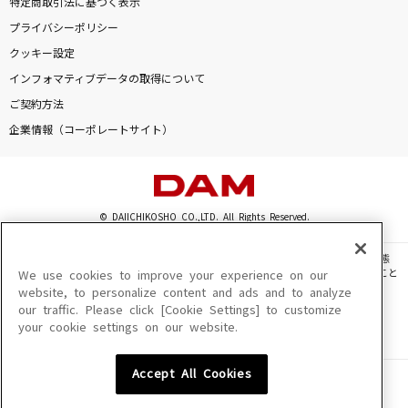
特定商取引法に基づく表示
Do it!!!!!
プライバシーポリシー
SUPER EIGHT
クッキー設定
インフォマティブデータの取得について
UZA
ご契約方法
AKB48
企業情報（コーポレートサイト）
罪と夏
SUPER EIGHT
© DAIICHIKOSHO CO.,LTD. All Rights Reserved.
[生音]僕のこと
Mrs. GREEN APPLE
このサイトに掲載されている一切の文章・画像・写真・動画・音声等を、手段や形態
を問わず、著作権法の定める範囲を超えて無断で複製、転載、ファイル化などすること
We use cookies to improve your experience on our
もっと見る
を禁じます。
website, to personalize content and ads and to analyze
our traffic. Please click [Cookie Settings] to customize
楽曲及びコンテンツは、機種によりご利用いただけない場合があります。
your cookie settings on our website.
楽曲及びコンテンツの配信日、配信内容が変更になる場合があります。
DAMの新曲・ランキングなど
楽曲によりMYリスト保存ができない場合があります。
カラオケ最新情報をチェック！
Accept All Cookies
JASRAC許諾番号
6602250213Y31015 6602250112Y38026 6602250240Y31015
6602250241Y45122