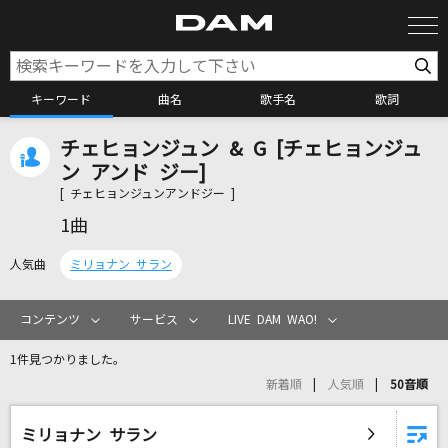
キーワード
曲名
歌手名
歌詞
チェヒョンジュン & G [チェヒョンジュ
カラオケ検索
ン アンド ジー]
[ チェヒョンジュンアンドジー ]
カラオケ店舗検索
1曲
人気曲
ミリョナン サラン
カラオケリクエスト
コンテンツ
サービス
LIVE DAM WAO!
全国りれき
1件見つかりました。
新着順
人気順
50音順
リアルタイムで歌われている曲の一覧
ミリョナン サラン