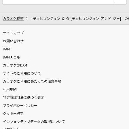
ロマンチシズム
Mrs. GREEN APPLE
カラオケ検索
「チェヒョンジュン & G [チェヒョンジュン アンド ジー]」の
宙船(そらふね)
中島みゆき
サイトマップ
お問い合わせ
怪獣
DAM
サカナクション
DAM★とも
カラオケ＠DAM
[生音]前前前世 (movie ver.)
サイトのご利用について
RADWIMPS
カラオケご利用にあたっての注意事項
[オリカラ]銀の龍の背に乗って
利用規約
中島みゆき
特定商取引法に基づく表示
プライバシーポリシー
幾億光年
クッキー設定
Omoinotake
インフォマティブデータの取得について