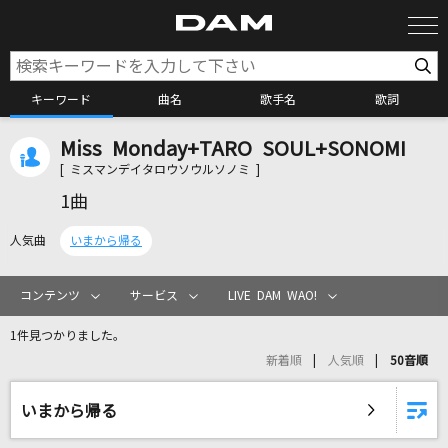
キーワード
曲名
歌手名
歌詞
Miss Monday+TARO SOUL+SONOMI
カラオケ検索
[ ミスマンデイタロウソウルソノミ ]
1曲
カラオケ店舗検索
人気曲
いまから帰る
カラオケリクエスト
コンテンツ
サービス
LIVE DAM WAO!
1件見つかりました。
全国りれき
新着順
人気順
50音順
リアルタイムで歌われている曲の一覧
いまから帰る