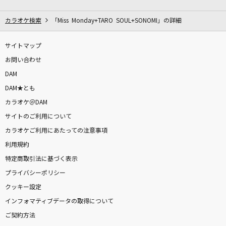
ライラック
Mrs. GREEN APPLE
カラオケ検索
「Miss Monday+TARO SOUL+SONOMI」の詳細
[生音]世田谷ラブストーリー
サイトマップ
back number
お問い合わせ
DAM
ロミオとシンデレラ
DAM★とも
doriko feat.初音ミク
カラオケ＠DAM
サイトのご利用について
世界中の誰よりきっと
カラオケご利用にあたっての注意事項
中山美穂&WANDS
利用規約
くりてぃかるぷりちー
特定商取引法に基づく表示
iLiFE!
プライバシーポリシー
クッキー設定
[生音]かもめが翔んだ日
インフォマティブデータの取得について
渡辺真知子
ご契約方法