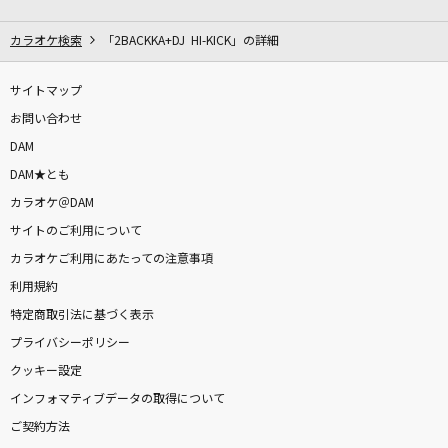
イル・テンポ・パッサ～時は過ぎゆく～
風輪
カラオケ検索
「2BACKKA+DJ HI-KICK」の詳細
To Be In Love
サイトマップ
Misia
お問い合わせ
DAM
First Love
DAM★とも
宇多田ヒカル
カラオケ＠DAM
サイトのご利用について
ひだまりの花
カラオケご利用にあたっての注意事項
橘ゆうじ
利用規約
小夜子
特定商取引法に基づく表示
ミキト(みきとP) feat.初音ミク
プライバシーポリシー
クッキー設定
Resolution
インフォマティブデータの取得について
ROMANTIC MODE
ご契約方法