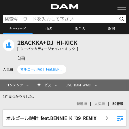
キーワード
曲名
歌手名
歌詞
2BACKKA+DJ HI-KICK
カラオケ検索
[ ツーバッカディージェイハイキック ]
1曲
カラオケ店舗検索
人気曲
オルゴール時計 feat.BENNIE K '09 REMIX
カラオケリクエスト
コンテンツ
サービス
LIVE DAM WAO!
1件見つかりました。
全国りれき
新着順
人気順
50音順
リアルタイムで歌われている曲の一覧
オルゴール時計 feat.BENNIE K '09 REMIX