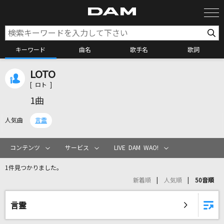
キーワード
曲名
歌手名
歌詞
LOTO
カラオケ検索
[ ロト ]
1曲
カラオケ店舗検索
人気曲
言霊
カラオケリクエスト
コンテンツ
サービス
LIVE DAM WAO!
1件見つかりました。
全国りれき
新着順
人気順
50音順
リアルタイムで歌われている曲の一覧
言霊