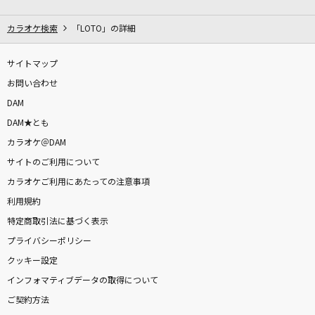
会いたくて
Ado
カラオケ検索
「LOTO」の詳細
あぶく
サイトマップ
ヨルシカ
お問い合わせ
DAM
しゅわりん☆どり～みん
DAM★とも
Pastel＊Palettes
カラオケ＠DAM
サイトのご利用について
やさしさで溢れるように
カラオケご利用にあたっての注意事項
JUJU
利用規約
ネーブルオレンジ
特定商取引法に基づく表示
乃木坂46
プライバシーポリシー
クッキー設定
君という名の翼
インフォマティブデータの取得について
コブクロ
ご契約方法