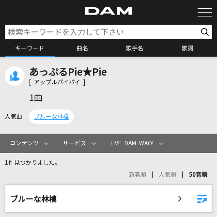
キーワード
曲名
歌手名
歌詞
あっぷるPie★Pie
カラオケ検索
[ アップルパイパイ ]
1曲
カラオケ店舗検索
人気曲
ブルーな林檎
カラオケリクエスト
コンテンツ
サービス
LIVE DAM WAO!
1件見つかりました。
全国りれき
新着順
人気順
50音順
リアルタイムで歌われている曲の一覧
ブルーな林檎