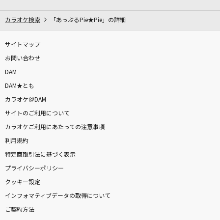
[生音]青と夏
Mrs. GREEN APPLE
カラオケ検索
「あっぷるPie★Pie」の詳細
Shout it loud
サイトマップ
Scudelia Electro
お問い合わせ
DAM
[生音]約束の橋
DAM★とも
佐野元春
カラオケ＠DAM
サイトのご利用について
LOVE涙色
カラオケご利用にあたっての注意事項
松浦亜弥
利用規約
[生音]そういう好き
特定商取引法に基づく表示
wacci
プライバシーポリシー
クッキー設定
[生音]himawari
インフォマティブデータの取得について
Mr.Children
ご契約方法