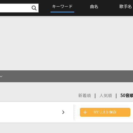
キーワード
曲名
歌手名
新着順
人気順
50音
MYリスト保存