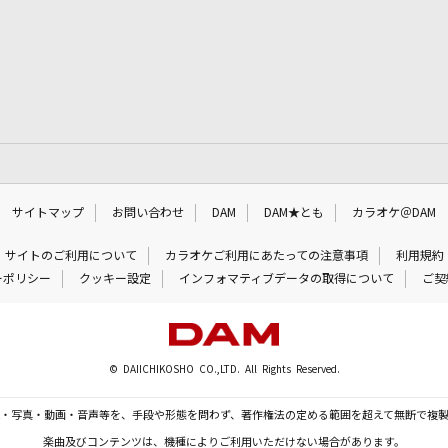
サイトマップ
お問い合わせ
DAM
DAM★とも
カラオケ＠DAM
サイトのご利用について
カラオケご利用にあたっての注意事項
利用規約
ーポリシー
クッキー設定
インフォマティブデータの取得について
ご契
© DAIICHIKOSHO CO.,LTD. All Rights Reserved.
・写真・動画・音声等を、手段や形態を問わず、著作権法の定める範囲を超えて無断で複
楽曲及びコンテンツは、機種によりご利用いただけない場合があります。