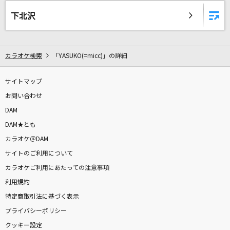
11月のアンクレット
下北沢
AKB48
Making Love Out Of Nothing At All [渚の誓
い]
カラオケ検索
「YASUKO(=micc)」の詳細
Air Supply
サイトマップ
感情革命ロックンロール
お問い合わせ
七海うらら
DAM
DAM★とも
儚くも永久のカナシ
カラオケ＠DAM
UVERworld
サイトのご利用について
カラオケご利用にあたっての注意事項
[生音]ブルーアンバー
利用規約
back number
特定商取引法に基づく表示
あなたに逢いたくて2004
プライバシーポリシー
松田聖子
クッキー設定