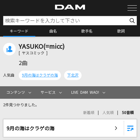
キーワード
曲名
歌手名
歌詞
YASUKO(=micc)
カラオケ検索
[ ヤスコミック ]
2曲
カラオケ店舗検索
人気曲
9月の海はクラゲの海
下北沢
カラオケリクエスト
コンテンツ
サービス
LIVE DAM WAO!
2件見つかりました。
全国りれき
新着順
人気順
50音順
リアルタイムで歌われている曲の一覧
9月の海はクラゲの海