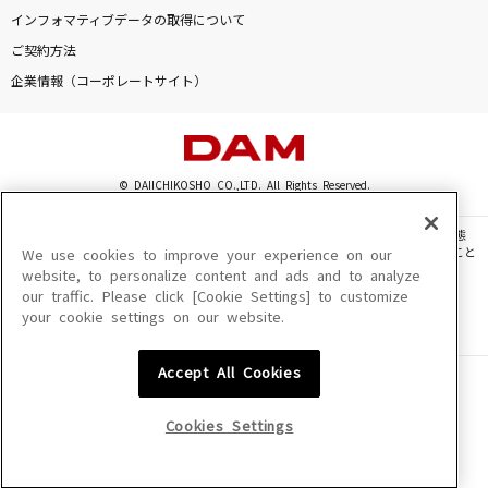
インフォマティブデータの取得について
BEYOND THE TIME
ご契約方法
TM NETWORK(TMN)
企業情報（コーポレートサイト）
今年最高の日を
TENSONG
© DAIICHIKOSHO CO.,LTD. All Rights Reserved.
残酷な天使のテーゼ
高橋洋子
このサイトに掲載されている一切の文章・画像・写真・動画・音声等を、手段や形態
を問わず、著作権法の定める範囲を超えて無断で複製、転載、ファイル化などすること
We use cookies to improve your experience on our
を禁じます。
website, to personalize content and ads and to analyze
[生音]プロローグ
our traffic. Please click [Cookie Settings] to customize
楽曲及びコンテンツは、機種によりご利用いただけない場合があります。
Uru
your cookie settings on our website.
楽曲及びコンテンツの配信日、配信内容が変更になる場合があります。
楽曲によりMYリスト保存ができない場合があります。
もっと見る
Accept All Cookies
JASRAC許諾番号
6602250213Y31015 6602250112Y38026 6602250240Y31015
6602250241Y45122
Cookies Settings
DAMの新曲・ランキングなど
カラオケ最新情報をチェック！
NexTone許諾番号
ID000002945 ID000002947 ID000002937 ID000002938