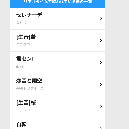
リアルタイムで歌われている曲の一覧
セレナーデ
なとり
[生音]蕾
コブクロ
君セン!
iLiFE!
恋音と雨空
AAA(トリプル・エー)
[生音]桜
コブクロ
自転