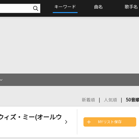
キーワード
曲名
歌手名
新着順
人気順
50音
ステイ・ウィズ・ミー(オールウ
MYリスト保存