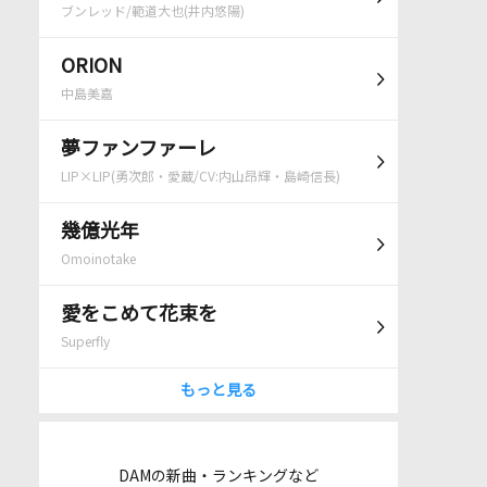
ブンレッド/範道大也(井内悠陽)
ORION
中島美嘉
夢ファンファーレ
LIP×LIP(勇次郎・愛蔵/CV:内山昂輝・島崎信長)
幾億光年
Omoinotake
愛をこめて花束を
Superfly
もっと見る
DAMの新曲・ランキングなど