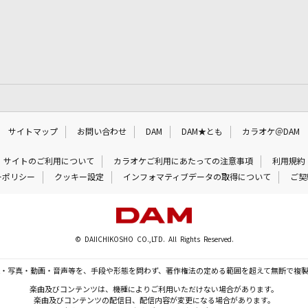
サイトマップ
お問い合わせ
DAM
DAM★とも
カラオケ＠DAM
サイトのご利用について
カラオケご利用にあたっての注意事項
利用規約
ーポリシー
クッキー設定
インフォマティブデータの取得について
ご契
© DAIICHIKOSHO CO.,LTD. All Rights Reserved.
・写真・動画・音声等を、手段や形態を問わず、著作権法の定める範囲を超えて無断で複
楽曲及びコンテンツは、機種によりご利用いただけない場合があります。
楽曲及びコンテンツの配信日、配信内容が変更になる場合があります。