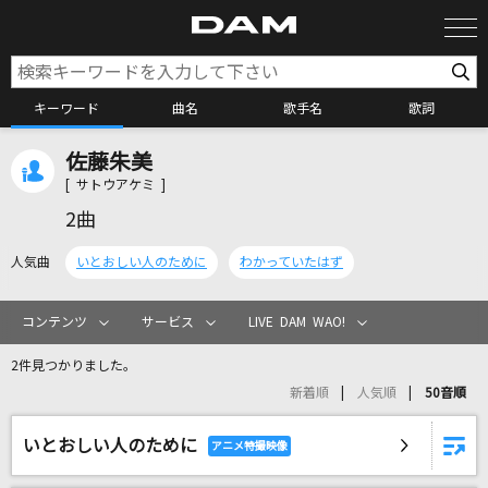
キーワード
曲名
歌手名
歌詞
佐藤朱美
カラオケ検索
[ サトウアケミ ]
2曲
カラオケ店舗検索
人気曲
いとおしい人のために
わかっていたはず
カラオケリクエスト
コンテンツ
サービス
LIVE DAM WAO!
2件見つかりました。
全国りれき
新着順
人気順
50音順
いとおしい人のために
リアルタイムで歌われている曲の一覧