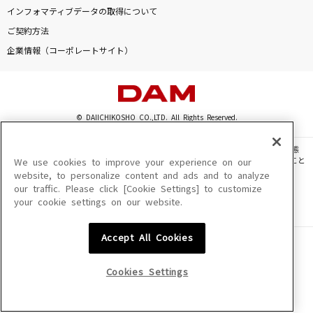
[生音]あふれる涙が伝うとき
インフォマティブデータの取得について
津吹みゆ
ご契約方法
企業情報（コーポレートサイト）
[生音]北の宿から
都はるみ
EMOTION
© DAIICHIKOSHO CO.,LTD. All Rights Reserved.
三船栞子(小泉萌香)
このサイトに掲載されている一切の文章・画像・写真・動画・音声等を、手段や形態
を問わず、著作権法の定める範囲を超えて無断で複製、転載、ファイル化などすること
We use cookies to improve your experience on our
Five
を禁じます。
website, to personalize content and ads and to analyze
嵐(アラシ)
our traffic. Please click [Cookie Settings] to customize
楽曲及びコンテンツは、機種によりご利用いただけない場合があります。
your cookie settings on our website.
楽曲及びコンテンツの配信日、配信内容が変更になる場合があります。
楽曲によりMYリスト保存ができない場合があります。
もっと見る
Accept All Cookies
JASRAC許諾番号
6602250213Y31015 6602250112Y38026 6602250240Y31015
DAMの新曲・ランキングなど
6602250241Y45122
Cookies Settings
カラオケ最新情報をチェック！
NexTone許諾番号
ID000002945 ID000002947 ID000002937 ID000002938