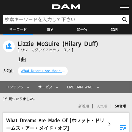
キーワード
曲名
歌手名
歌詞
Lizzie McGuire (Hilary Duff)
カラオケ検索
[ リジーマグワイアヒラリーダフ ]
1曲
カラオケ店舗検索
人気曲
What Dreams Are Made Of [ホワット・ドリームス・アー・メイド・オブ]
カラオケリクエスト
コンテンツ
サービス
LIVE DAM WAO!
1件見つかりました。
全国りれき
新着順
人気順
50音順
What Dreams Are Made Of [ホワット・ドリ
リアルタイムで歌われている曲の一覧
ームス・アー・メイド・オブ]