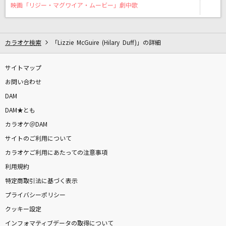
惚れた女が死んだ夜は(新録)
映画「リジー・マグワイア・ムービー」劇中歌
小林旭
OH MY GOD
カラオケ検索
「Lizzie McGuire (Hilary Duff)」の詳細
シーズ
サイトマップ
[生音]横須賀ストーリー
お問い合わせ
山口百恵
DAM
DAM★とも
ペアリング
カラオケ＠DAM
音田雅則
サイトのご利用について
カラオケご利用にあたっての注意事項
二重唱
利用規約
岩崎宏美(益田宏美)
特定商取引法に基づく表示
のだ
プライバシーポリシー
大漠波新
クッキー設定
インフォマティブデータの取得について