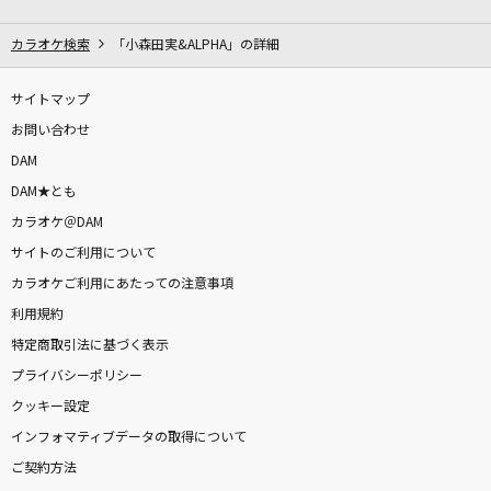
私は最強 (ウタ from ONE PIECE FILM RED)
Ado
カラオケ検索
「小森田実&ALPHA」の詳細
FREEDOM
サイトマップ
Ado
お問い合わせ
DAM
[生音]少年時代
DAM★とも
井上陽水
カラオケ＠DAM
サイトのご利用について
I LOVE...
カラオケご利用にあたっての注意事項
Official髭男dism
利用規約
小さな恋のうた-cover ver.-
特定商取引法に基づく表示
天月-あまつき-
プライバシーポリシー
クッキー設定
OLA!!(クレヨンしんちゃんアニメバージョン)
インフォマティブデータの取得について
ゆず
ご契約方法