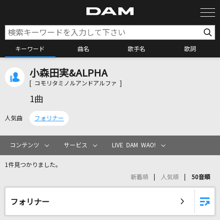
キーワード
曲名
歌手名
歌詞
小森田実&ALPHA
カラオケ検索
[ コモリタミノルアンドアルファ ]
1曲
カラオケ店舗検索
人気曲
フォリナー
カラオケリクエスト
コンテンツ
サービス
LIVE DAM WAO!
1件見つかりました。
全国りれき
新着順
人気順
50音順
リアルタイムで歌われている曲の一覧
フォリナー