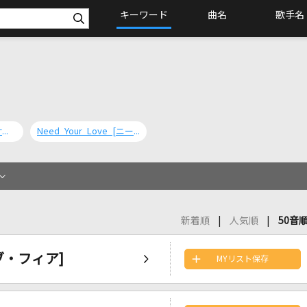
キーワード
曲名
歌手名
Science Of Fear [サイエンス・オブ・フィア]
Need Your Love [ニード・ユア・ラヴ]
新着順
人気順
50音
オブ・フィア]
MYリスト保存