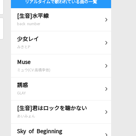
リアルタイムで歌われている曲の一覧
[生音]水平線
back number
少女レイ
みきとP
Muse
ミュウ(CV:高橋李依)
誘惑
GLAY
[生音]君はロックを聴かない
あいみょん
Sky of Beginning