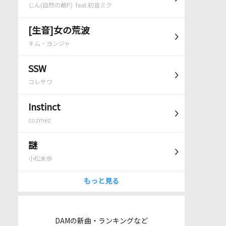
じん(自然の敵P) feat.初音ミク
[生音]女の荒波
キム・ヨンジャ
SSW
コレサワ
Instinct
cozmez
謎
小松未歩
もっと見る
DAMの新曲・ランキングなど