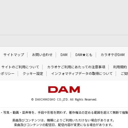
サイトマップ
お問い合わせ
DAM
DAM★とも
カラオケ＠DAM
サイトのご利用について
カラオケご利用にあたっての注意事項
利用規約
ーポリシー
クッキー設定
インフォマティブデータの取得について
ご契
© DAIICHIKOSHO CO.,LTD. All Rights Reserved.
・写真・動画・音声等を、手段や形態を問わず、著作権法の定める範囲を超えて無断で複
楽曲及びコンテンツは、機種によりご利用いただけない場合があります。
楽曲及びコンテンツの配信日、配信内容が変更になる場合があります。