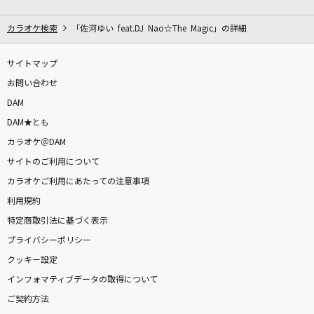
[生音]綾
My Hair is Bad
カラオケ検索
「佐河ゆい feat.DJ Nao☆The Magic」の詳細
黒髪海峡
サイトマップ
藤崎詩乃
お問い合わせ
DAM
あんなに一緒だったのに
DAM★とも
See-Saw
カラオケ＠DAM
サイトのご利用について
[生音]春泥棒
カラオケご利用にあたっての注意事項
ヨルシカ
利用規約
[生音]ray
特定商取引法に基づく表示
BUMP OF CHICKEN
プライバシーポリシー
クッキー設定
テルーの唄
インフォマティブデータの取得について
手嶌 葵
ご契約方法