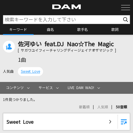
キーワード
曲名
歌手名
歌詞
佐河ゆい feat.DJ Nao☆The Magic
カラオケ検索
[ サガワユイフィーチャリングディージェイナオザマジック ]
1曲
カラオケ店舗検索
人気曲
Sweet Love
カラオケリクエスト
コンテンツ
サービス
LIVE DAM WAO!
1件見つかりました。
全国りれき
新着順
人気順
50音順
リアルタイムで歌われている曲の一覧
Sweet Love