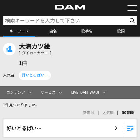
キーワード
曲名
歌手名
歌詞
大海カツ絵
カラオケ検索
[ ダイカイカツエ ]
1曲
カラオケ店舗検索
人気曲
好いとるばい…
カラオケリクエスト
コンテンツ
サービス
LIVE DAM WAO!
1件見つかりました。
全国りれき
新着順
人気順
50音順
リアルタイムで歌われている曲の一覧
好いとるばい…