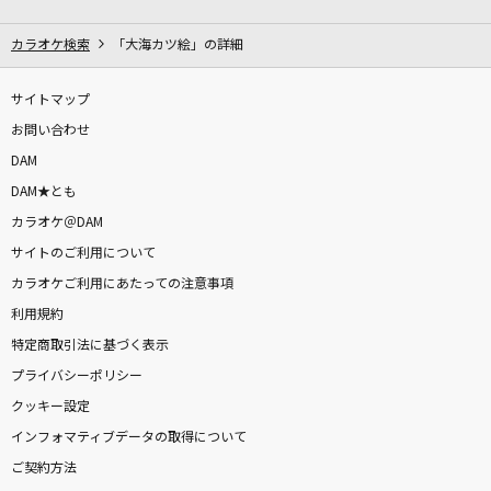
ミックスナッツ
Official髭男dism
カラオケ検索
「大海カツ絵」の詳細
[生音]憂、燦々
サイトマップ
クリープハイプ
お問い合わせ
DAM
UZA
DAM★とも
AKB48
カラオケ＠DAM
サイトのご利用について
るてん
カラオケご利用にあたっての注意事項
Chevon
利用規約
ペンディング・マシーン
特定商取引法に基づく表示
Official髭男dism
プライバシーポリシー
クッキー設定
[生音]HOT LIMIT
インフォマティブデータの取得について
T.M.Revolution
ご契約方法