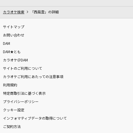
[生音]チェックのワンピース
back number
カラオケ検索
「西風雲」の詳細
[生音]ガリレオは恋をする
サイトマップ
優里
お問い合わせ
DAM
スターダスト
DAM★とも
Official髭男dism
カラオケ＠DAM
サイトのご利用について
愛にできることはまだあるかい
カラオケご利用にあたっての注意事項
RADWIMPS
利用規約
アンコール
特定商取引法に基づく表示
YOASOBI
プライバシーポリシー
クッキー設定
残酷な天使のテーゼ
インフォマティブデータの取得について
高橋洋子
ご契約方法