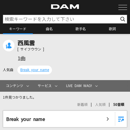
キーワード
曲名
歌手名
歌詞
西風雲
カラオケ検索
[ サイフウウン ]
1曲
カラオケ店舗検索
人気曲
Break your name
カラオケリクエスト
コンテンツ
サービス
LIVE DAM WAO!
1件見つかりました。
全国りれき
新着順
人気順
50音順
リアルタイムで歌われている曲の一覧
Break your name