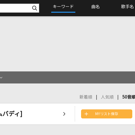
キーワード
曲名
歌手名
新着順
人気順
50音
サムバディ]
MYリスト保存