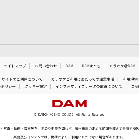
サイトマップ
お問い合わせ
DAM
DAM★とも
カラオケ＠DAM
サイトのご利用について
カラオケご利用にあたっての注意事項
利用規約
ーポリシー
クッキー設定
インフォマティブデータの取得について
ご契
© DAIICHIKOSHO CO.,LTD. All Rights Reserved.
・写真・動画・音声等を、手段や形態を問わず、著作権法の定める範囲を超えて無断で複
楽曲及びコンテンツは、機種によりご利用いただけない場合があります。