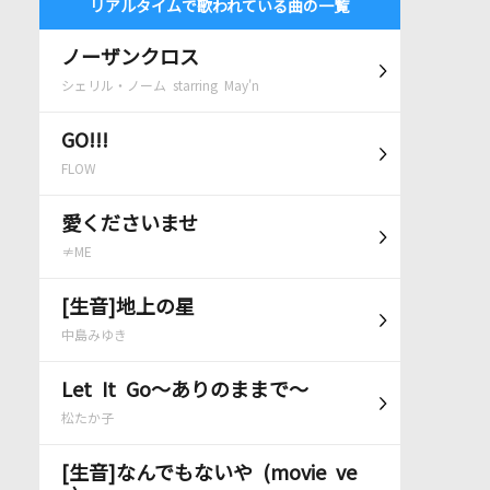
リアルタイムで歌われている曲の一覧
ノーザンクロス
シェリル・ノーム starring May'n
GO!!!
FLOW
愛くださいませ
≠ME
[生音]地上の星
中島みゆき
Let It Go～ありのままで～
松たか子
[生音]なんでもないや (movie ve