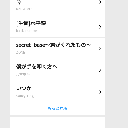
r.)
RADWIMPS
[生音]水平線
back number
secret base～君がくれたもの～
ZONE
僕が手を叩く方へ
乃木坂46
いつか
Saucy Dog
もっと見る