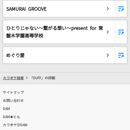
ハートのエースが出てこない
SAMURAI GROOVE
キャンディーズ
[良音]バイマイメロディー
ひとりじゃない～繋がる想い～present for 常
平井堅
盤木学園高等学校
学生街の喫茶店
ガロ
めぐり愛
誘惑
GLAY
カラオケ検索
「DUFF」の詳細
[生音]長い髪
サイトマップ
FOMARE
お問い合わせ
DAM
スターダスト
DAM★とも
Official髭男dism
カラオケ＠DAM