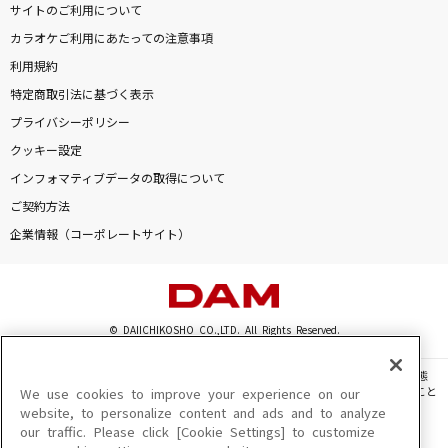
サイトのご利用について
HOWEVER
カラオケご利用にあたっての注意事項
GLAY
利用規約
[生音]青と夏
特定商取引法に基づく表示
Mrs. GREEN APPLE
プライバシーポリシー
クッキー設定
怪獣
インフォマティブデータの取得について
サカナクション
ご契約方法
企業情報（コーポレートサイト）
[生音]明日晴れるかな
桑田佳祐
もっと見る
© DAIICHIKOSHO CO.,LTD. All Rights Reserved.
DAMの新曲・ランキングなど
このサイトに掲載されている一切の文章・画像・写真・動画・音声等を、手段や形態
カラオケ最新情報をチェック！
を問わず、著作権法の定める範囲を超えて無断で複製、転載、ファイル化などすること
We use cookies to improve your experience on our
を禁じます。
website, to personalize content and ads and to analyze
our traffic. Please click [Cookie Settings] to customize
楽曲及びコンテンツは、機種によりご利用いただけない場合があります。