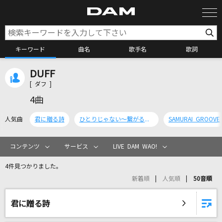
キーワード
曲名
歌手名
歌詞
DUFF
カラオケ検索
[ ダフ ]
4曲
カラオケ店舗検索
人気曲
君に贈る詩
ひとりじゃない～繋がる想い～present for 常盤木学園高等学校
SAMURAI GROOVE
カラオケリクエスト
コンテンツ
サービス
LIVE DAM WAO!
4件見つかりました。
全国りれき
新着順
人気順
50音順
リアルタイムで歌われている曲の一覧
君に贈る詩