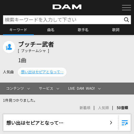
キーワード
曲名
歌手名
歌詞
ブッチー武者
カラオケ検索
[ ブッチームシャ ]
1曲
カラオケ店舗検索
人気曲
想い出はセピアとなって…
カラオケリクエスト
コンテンツ
サービス
LIVE DAM WAO!
1件見つかりました。
全国りれき
新着順
人気順
50音順
リアルタイムで歌われている曲の一覧
想い出はセピアとなって…