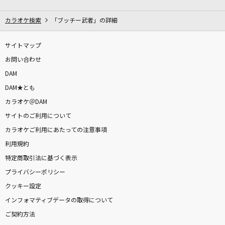
イケナイ太陽
ORANGE RANGE
カラオケ検索
「ブッチー武者」の詳細
夏目友人帳メドレー
サイトマップ
DKオリジナルメドレー
お問い合わせ
DAM
Kawasaki Drift
DAM★とも
BAD HOP
カラオケ＠DAM
サイトのご利用について
とびら開けて
カラオケご利用にあたっての注意事項
神田沙也加、津田英佑
利用規約
[生音]himawari
特定商取引法に基づく表示
Mr.Children
プライバシーポリシー
クッキー設定
[生音]飾りじゃないのよ涙は
インフォマティブデータの取得について
中森明菜
ご契約方法