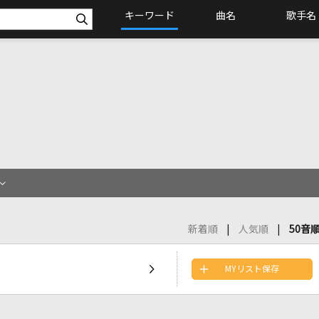
キーワード
曲名
歌手名
新着順
人気順
50音
MYリスト保存