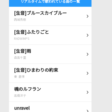
リアルタイムで歌われている曲の一覧
[生音]ブルースカイブルー
西城秀樹
[生音]ふたりごと
RADWIMPS
[生音]雨
森高千里
[生音]ひまわりの約束
秦 基博
魂のルフラン
高橋洋子
unravel