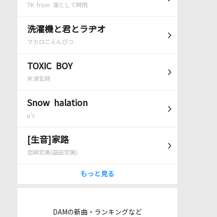
TK from 凛として時雨
洗濯機と君とラヂオ
マカロニえんぴつ
TOXIC BOY
米津玄師
Snow halation
μ's
[生音]家路
岩崎宏美(益田宏美)
もっと見る
DAMの新曲・ランキングなど