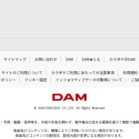
サイトマップ
お問い合わせ
DAM
DAM★とも
カラオケ＠DAM
サイトのご利用について
カラオケご利用にあたっての注意事項
利用規約
ーポリシー
クッキー設定
インフォマティブデータの取得について
ご契
© DAIICHIKOSHO CO.,LTD. All Rights Reserved.
・写真・動画・音声等を、手段や形態を問わず、著作権法の定める範囲を超えて無断で複
楽曲及びコンテンツは、機種によりご利用いただけない場合があります。
楽曲及びコンテンツの配信日、配信内容が変更になる場合があります。