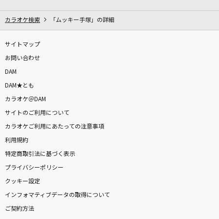
[生音]友よ～RISING TOUR 2012 ver.～
Hilcrhyme(ヒルクライム)
カラオケ検索
「ムッキー手塚」の詳細
[生音]チェリー
サイトマップ
スピッツ
お問い合わせ
DAM
バラ色のタンゴ
DAM★とも
瀬川瑛子
カラオケ＠DAM
サイトのご利用について
田園
カラオケご利用にあたっての注意事項
玉置浩二
利用規約
[生音]言えないよ
特定商取引法に基づく表示
郷ひろみ
プライバシーポリシー
クッキー設定
革命道中
インフォマティブデータの取得について
アイナ・ジ・エンド
ご契約方法