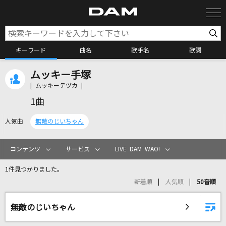
キーワード
曲名
歌手名
歌詞
ムッキー手塚
カラオケ検索
[ ムッキーテヅカ ]
1曲
カラオケ店舗検索
人気曲
無敵のじいちゃん
カラオケリクエスト
コンテンツ
サービス
LIVE DAM WAO!
1件見つかりました。
全国りれき
新着順
人気順
50音順
リアルタイムで歌われている曲の一覧
無敵のじいちゃん