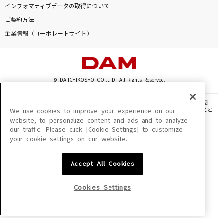
インフォマティブデータの取得について
[生音]君が好き
ご契約方法
Mr.Children
企業情報（コーポレートサイト）
FEVER TIME
OddRe:
© DAIICHIKOSHO CO.,LTD. All Rights Reserved.
スターダスト
Official髭男dism
このサイトに掲載されている一切の文章・画像・写真・動画・音声等を、手段や形態
を問わず、著作権法の定める範囲を超えて無断で複製、転載、ファイル化などすること
We use cookies to improve your experience on our
夏色花火
を禁じます。
website, to personalize content and ads and to analyze
our traffic. Please click [Cookie Settings] to customize
楽曲及びコンテンツは、機種によりご利用いただけない場合があります。
Snow Man
your cookie settings on our website.
楽曲及びコンテンツの配信日、配信内容が変更になる場合があります。
楽曲によりMYリスト保存ができない場合があります。
もっと見る
Accept All Cookies
JASRAC許諾番号
6602250213Y31015 6602250112Y38026 6602250240Y31015
6602250241Y45122
DAMの新曲・ランキングなど
Cookies Settings
カラオケ最新情報をチェック！
NexTone許諾番号
ID000002945 ID000002947 ID000002937 ID000002938