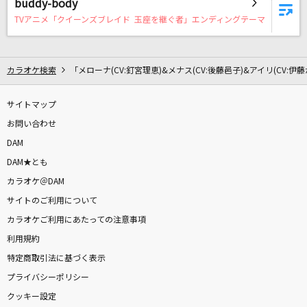
buddy-body
[生音]ZERO
TVアニメ「クイーンズブレイド 玉座を継ぐ者」エンディングテーマ
B'z
嵐の中で輝いて
カラオケ検索
「メローナ(CV:釘宮理恵)&メナス(CV:後藤邑子)&アイリ(CV:伊
米倉千尋
サイトマップ
すきっちゅーの！ (feat. かぴ)
お問い合わせ
HoneyWorks
DAM
雪の華
DAM★とも
中島美嘉
カラオケ＠DAM
サイトのご利用について
[生音]チェリー
カラオケご利用にあたっての注意事項
スピッツ
利用規約
特定商取引法に基づく表示
[生音]証
プライバシーポリシー
flumpool
クッキー設定