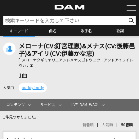
キーワード
曲名
歌手名
歌詞
メローナ(CV:釘宮理恵)&メナス(CV:後藤邑
カラオケ検索
子)&アイリ(CV:伊藤かな恵)
[ メローナクギミヤリエアンドメナスゴトウユウコアンドアイリイト
ウカナエ ]
カラオケ店舗検索
1曲
人気曲
buddy-body
カラオケリクエスト
コンテンツ
サービス
LIVE DAM WAO!
全国りれき
1件見つかりました。
新着順
人気順
50音順
リアルタイムで歌われている曲の一覧